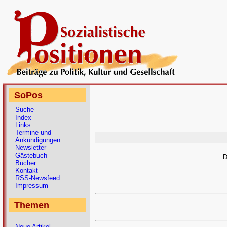
SoPos
Suche
Index
Links
Termine und
Ankündigungen
Newsletter
Gästebuch
D
Bücher
Kontakt
RSS-Newsfeed
Impressum
Themen
Neue Artikel