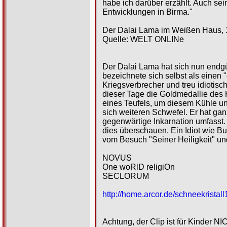
habe ich darüber erzählt. Auch sei
Entwicklungen in Birma."
Der Dalai Lama im Weißen Haus, 
Quelle: WELT ONLINe
Der Dalai Lama hat sich nun endgü
bezeichnete sich selbst als einen
Kriegsverbrecher und treu idiotis
dieser Tage die Goldmedallie des 
eines Teufels, um diesem Kühle un
sich weiteren Schwefel. Er hat ganz
gegenwärtige Inkarnation umfasst. 
dies überschauen. Ein Idiot wie B
vom Besuch "Seiner Heiligkeit" un
NOVUS
One woRlD religiOn
SECLORUM
http://home.arcor.de/schneekristall
Achtung, der Clip ist für Kinder N