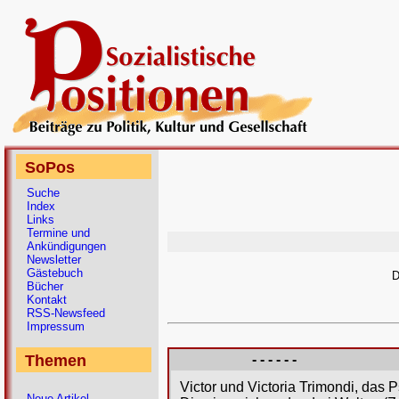
SoPos
Suche
Index
Links
Termine und
Ankündigungen
Newsletter
Gästebuch
D
Bücher
Kontakt
RSS-Newsfeed
Impressum
Themen
- - - - - -
Victor und Victoria Trimondi, das
Neue Artikel