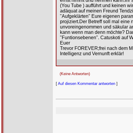
ernst nimmt und nehmen kann.Ihr 
(You Tube ) aufführt und keinen wir
adäquat auf meinen Freund Tendzi
"Aufgeklärten" Eure eigenen param
projiziert.Der Betreff soll mal e
unvoreingenommen und säkular a
kann wenn man denn möchte? Danac
"Funtionsebenen". Catuskoti auf W
Euer
Trevor FOREVER;frei nach dem Mo
Intelligenz und Vernunft erklär!
(Keine Antworten)
[
Auf diesen Kommentar antworten
]