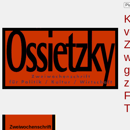
K
v
Z
w
g
z
F
T
Zweiwochenschrift