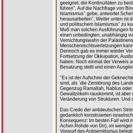
geeignet, die Kontinuitäten zu be
führen". Auf die Nachfrage von Bin
Islamismus" gebe, antwortet Schei
herausarbeiten". Weiter unten ist
und politischem Islamismus" zu kur
Muß man solchen Ausführungen fol
einen unbedingten, unabhängig vo
Vernichtungswahn der Palästinense
Menschenrechtsverletzungen kann
Dennoch gab es immer wieder Vers
Fortsetzung der Okkupation, Ausba
haben. Noch einmal der Verweis a
Besatzung stellt und einen Ausgleic
"Es ist der Aufschrei der Geknecht
sind, als ´die Zerstörung des Land
Gegenzug Ramallah, Nablus oder J
Gewaltzirkeln rauskommt, ist aber
Veränderung von Strukturen. Und d
Das Credo der antideutschen Ström
gedanklich konstruierten israelischen
Konsequenz: Im besten Fall wird ma
Achim Rohde von Dir), im weniger 
Vorwurf des Antisemitismus beleg