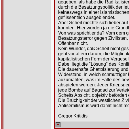
gegeben, als habe die Radikalisie
durch die Besatzungspolitik der l
keineswegs in einer islamistischen,
geflissentlich ausgeblendet.
Aber Scheit möchte sich lieber au
konnten. Hier wurden ja die Grund
Von was spricht er da? Vom dem 
Besatzungsterror gegen Zivilisten
Offenbar nicht.
Kein Wunder, daß Scheit nicht ges
geht vor allem darum, die Möglich
kapitalistischen Form der Vergese
Dabei liegt die "Lösung" des Konfl
Die dauerhafte Ghettoisierung und 
Widerstand, in welch schmutziger F
auzumahlen, was im Falle des bevo
abspielen werden: Jeder Kriegsge
jede Bombe auf Bagdad zur Verteid
Scheits Absicht, objektiv befördert
Die Brüchigkeit der westlichen Ziv
Antisemitismus wird damit nicht me
Gregor Kritidis