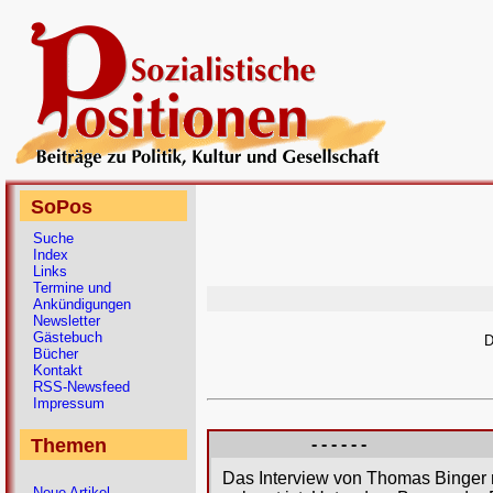
SoPos
Suche
Index
Links
Termine und
Ankündigungen
Newsletter
Gästebuch
D
Bücher
Kontakt
RSS-Newsfeed
Impressum
Themen
- - - - - -
Das Interview von Thomas Binger mi
Neue Artikel