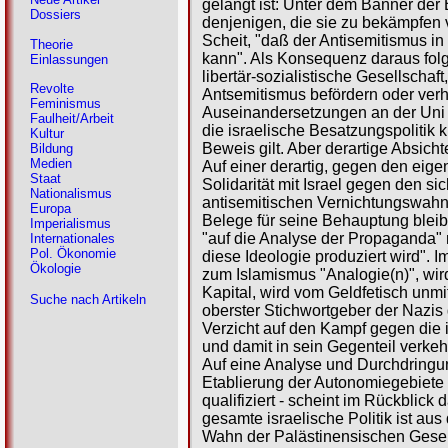
gelangt ist: Unter dem Banner der
Dossiers
denjenigen, die sie zu bekämpfen 
Scheit, "daß der Antisemitismus in 
Theorie
kann". Als Konsequenz daraus folg
Einlassungen
libertär-sozialistische Gesellsch
Revolte
Antsemitismus befördern oder verh
Feminismus
Auseinandersetzungen an der Uni H
Faulheit/Arbeit
die israelische Besatzungspolitik k
Kultur
Beweis gilt. Aber derartige Absichte
Bildung
Medien
Auf einer derartig, gegen den eig
Staat
Solidarität mit Israel gegen den s
Nationalismus
antisemitischen Vernichtungswahn" e
Europa
Belege für seine Behauptung bleibt
Imperialismus
"auf die Analyse der Propaganda" 
Internationales
Pol. Ökonomie
diese Ideologie produziert wird".
Ökologie
zum Islamismus "Analogie(n)", wir
Kapital, wird vom Geldfetisch unmi
Suche nach Artikeln
oberster Stichwortgeber der Nazis
Verzicht auf den Kampf gegen die 
und damit in sein Gegenteil verkehr
Auf eine Analyse und Durchdringu
Etablierung der Autonomiegebiete -
qualifiziert - scheint im Rückblick
gesamte israelische Politik ist au
Wahn der Palästinensischen Gesells