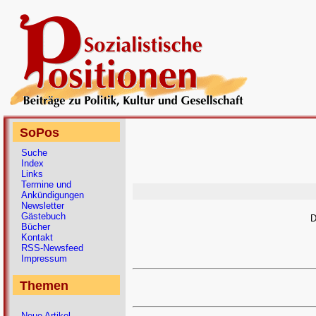
SoPos
Suche
Index
Links
Termine und
Ankündigungen
Newsletter
Gästebuch
D
Bücher
Kontakt
RSS-Newsfeed
Impressum
Themen
Neue Artikel