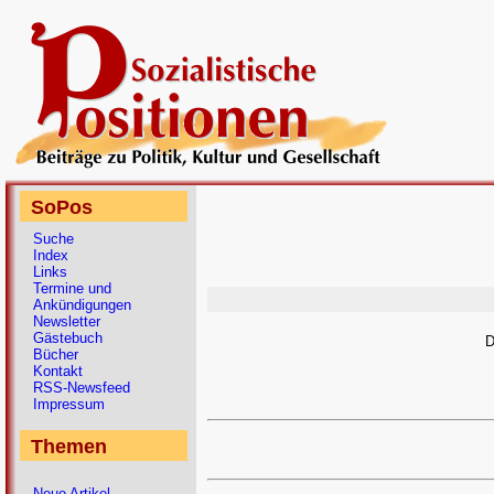
SoPos
Suche
Index
Links
Termine und
Ankündigungen
Newsletter
Gästebuch
D
Bücher
Kontakt
RSS-Newsfeed
Impressum
Themen
Neue Artikel