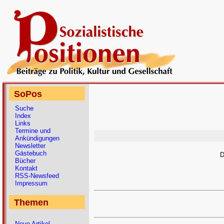
SoPos
Suche
Index
Links
Termine und
Ankündigungen
Newsletter
Gästebuch
D
Bücher
Kontakt
RSS-Newsfeed
Impressum
Themen
Neue Artikel