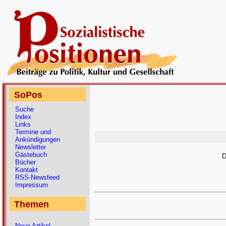
SoPos
Suche
Index
Links
Termine und
Ankündigungen
Newsletter
Gästebuch
D
Bücher
Kontakt
RSS-Newsfeed
Impressum
Themen
Neue Artikel