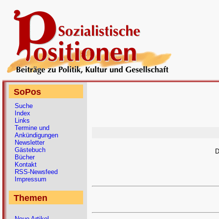
SoPos
Suche
Index
Links
Termine und
Ankündigungen
Newsletter
Gästebuch
D
Bücher
Kontakt
RSS-Newsfeed
Impressum
Themen
Neue Artikel