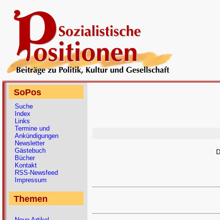
SoPos
Suche
Index
Links
Termine und
Ankündigungen
Newsletter
Gästebuch
D
Bücher
Kontakt
RSS-Newsfeed
Impressum
Themen
Neue Artikel