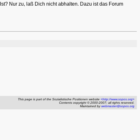
lst? Nur zu, laß Dich nicht abhalten. Dazu ist das Forum
This page is part of the Sozialistische Positionen website
<http://www.sopos.org>
Contents copyright © 2000-2007; all rights reserved.
Maintained by
webmaster@sopos.org