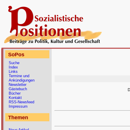
SoPos
Suche
Index
Links
Termine und
Ankündigungen
Newsletter
Gästebuch
D
Bücher
Kontakt
RSS-Newsfeed
Impressum
Themen
Neue Artikel