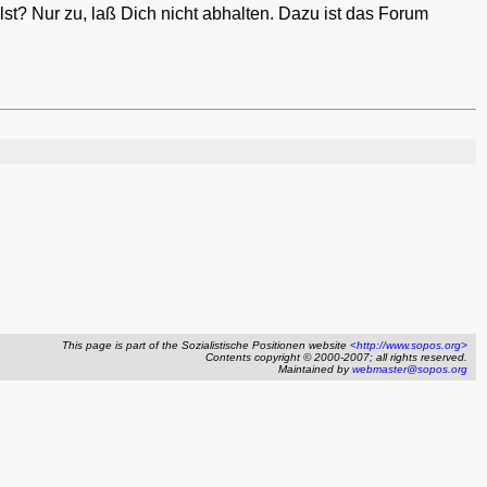
lst? Nur zu, laß Dich nicht abhalten. Dazu ist das Forum
This page is part of the Sozialistische Positionen website
<http://www.sopos.org>
Contents copyright © 2000-2007; all rights reserved.
Maintained by
webmaster@sopos.org