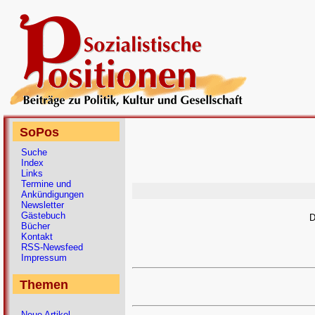
SoPos
Suche
Index
Links
Termine und
Ankündigungen
Newsletter
Gästebuch
D
Bücher
Kontakt
RSS-Newsfeed
Impressum
Themen
Neue Artikel