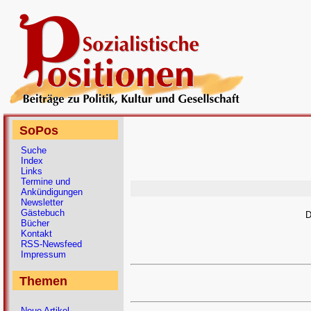
SoPos
Suche
Index
Links
Termine und
Ankündigungen
Newsletter
Gästebuch
D
Bücher
Kontakt
RSS-Newsfeed
Impressum
Themen
Neue Artikel