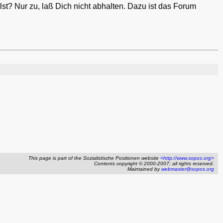
lst? Nur zu, laß Dich nicht abhalten. Dazu ist das Forum
This page is part of the Sozialistische Positionen website
<http://www.sopos.org>
Contents copyright © 2000-2007; all rights reserved.
Maintained by
webmaster@sopos.org