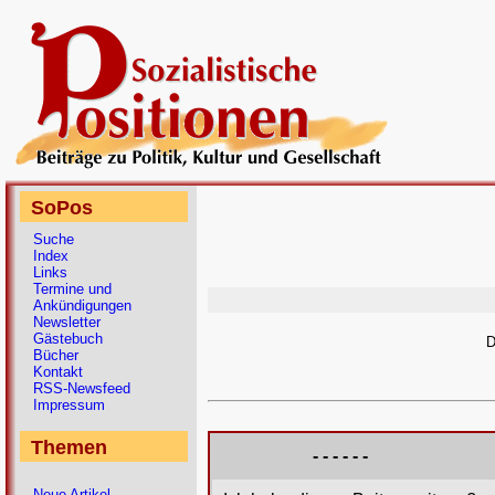
SoPos
Suche
Index
Links
Termine und
Ankündigungen
Newsletter
Gästebuch
D
Bücher
Kontakt
RSS-Newsfeed
Impressum
Themen
- - - - - -
Neue Artikel