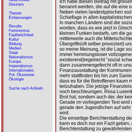
Ich habe diesen Beitrag mit große
Dossiers
benannt werden, die auf die eine 
Neben vielen landestypischen sozi
Theorie
Schieflage in allen kapitalistische
Einlassungen
In manchen Ländern sind die sozi
Revolte
worden, dass es wie jetzt in Griech
Feminismus
kleinen Funken bedarfs, um die gan
Faulheit/Arbeit
mittlerweile auch die Mittelschicht
Kultur
Übergriffe(oft selber provoziert) u
Bildung
Medien
so meine Meinung, ist die Lage so
Staat
immer hemmungsloser vollzogener
Nationalismus
existierend)regelrecht "sozial sch
Europa
dann zusammengefercht oft in un
Imperialismus
Finanzausstattung der Kommunen, w
Internationales
Pol. Ökonomie
mehr stattfinden bis hin zum Sanie
Ökologie
dass es für die Betroffenen kaum 
teilzuhaben. Die jetzige Finanzkris
Suche nach Artikeln
noch beschleunigen. Rosa Luxembur
Brot hat, sondern auch der, der ke
Gerade im vorliegenden Text wird 
gerade den Jugendlichen auf sehr d
wird.
Die einseitige Berichterstattung d
kann es doch nur ein Fazit geben
Berichterstattung zu gewährleiste