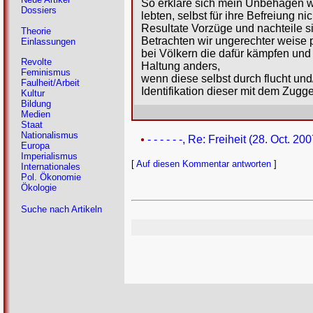
So erkläre sich mein Unbehagen we
Dossiers
lebten, selbst für ihre Befreiung ni
Resultate Vorzüge und nachteile si
Theorie
Betrachten wir ungerechter weise 
Einlassungen
bei Völkern die dafür kämpfen und
Revolte
Haltung anders,
Feminismus
wenn diese selbst durch flucht un
Faulheit/Arbeit
Identifikation dieser mit dem Zugg
Kultur
Bildung
Medien
Staat
Nationalismus
- - - - - -, Re: Freiheit (28. Oct. 20
Europa
Imperialismus
[
Auf diesen Kommentar antworten
]
Internationales
Pol. Ökonomie
Ökologie
Suche nach Artikeln