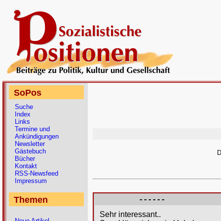
SoPos
Suche
Index
Links
Termine und
Ankündigungen
Newsletter
Gästebuch
D
Bücher
Kontakt
RSS-Newsfeed
Impressum
Themen
- - - - - -
Sehr interessant..
Neue Artikel