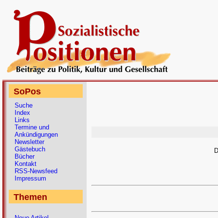
SoPos
Suche
Index
Links
Termine und
Ankündigungen
Newsletter
Gästebuch
D
Bücher
Kontakt
RSS-Newsfeed
Impressum
Themen
Neue Artikel