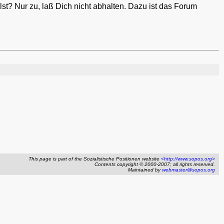
lst? Nur zu, laß Dich nicht abhalten. Dazu ist das Forum
This page is part of the Sozialistische Positionen website
<http://www.sopos.org>
Contents copyright © 2000-2007; all rights reserved.
Maintained by
webmaster@sopos.org