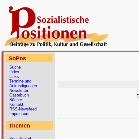
SoPos
Suche
Index
Links
Termine und
Ankündigungen
Newsletter
Gästebuch
D
Bücher
Kontakt
RSS-Newsfeed
Impressum
Themen
Neue Artikel