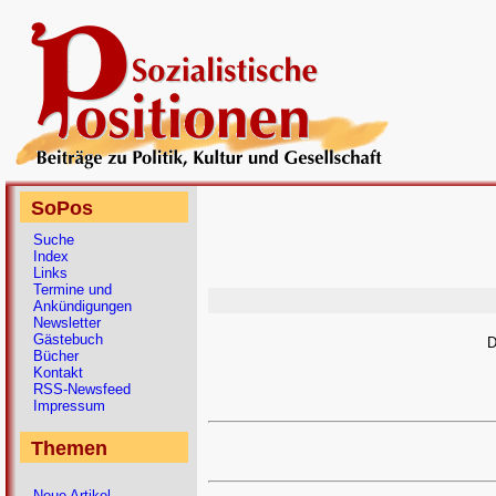
SoPos
Suche
Index
Links
Termine und
Ankündigungen
Newsletter
Gästebuch
D
Bücher
Kontakt
RSS-Newsfeed
Impressum
Themen
Neue Artikel