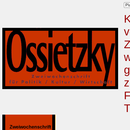
K
v
Z
w
g
z
F
T
Zweiwochenschrift