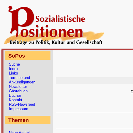
SoPos
Suche
Index
Links
Termine und
Ankündigungen
Newsletter
Gästebuch
D
Bücher
Kontakt
RSS-Newsfeed
Impressum
Themen
Neue Artikel