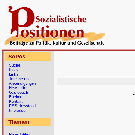
SoPos
Suche
Index
Links
Termine und
Ankündigungen
Newsletter
Gästebuch
D
Bücher
Kontakt
RSS-Newsfeed
Impressum
Themen
Neue Artikel