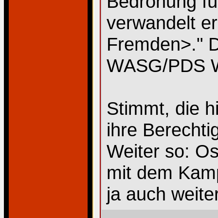
Bedrohung für
verwandelt er
Fremden>." Da
WASG/PDS Wä
Stimmt, die h
ihre Berechti
Weiter so: O
mit dem Kamp
ja auch weiter