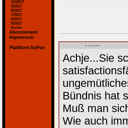
10/2017
9/2017
8/2017
7/2017
6/2017
5/2017
Archiv
Abonnement
Impressum
- - - - - -
Plattform SoPos
Achje...Sie s
satisfactions
ungemütliches
Bündnis hat 
Muß man sich
Wie auch imm