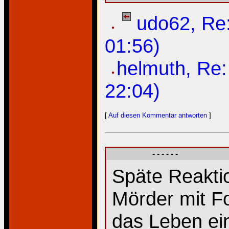
udo62, Re:
01:56)
helmuth, Re:
22:04)
[
Auf diesen Kommentar antworten
]
- - - - - -
Späte Reaktio
Mörder mit Fo
das Leben ein