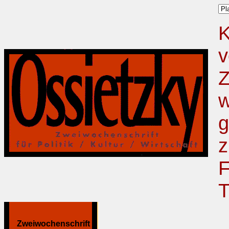
K
v
Z
w
g
z
F
T
Zweiwochenschrift