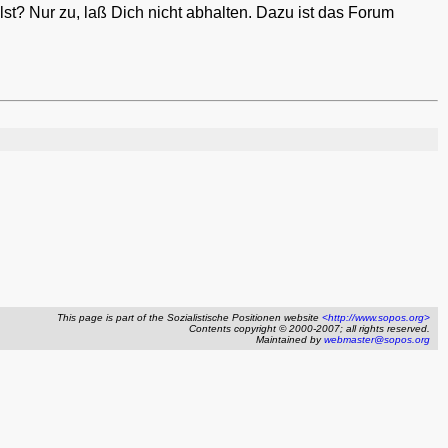
lst? Nur zu, laß Dich nicht abhalten. Dazu ist das Forum
This page is part of the Sozialistische Positionen website
<http://www.sopos.org>
Contents copyright © 2000-2007; all rights reserved.
Maintained by
webmaster@sopos.org