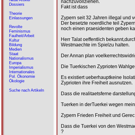
nachzuvollziehen.
Dossiers
Fakt ist dass
Theorie
Zypern seit 32 Jahren illegal und 
Einlassungen
Der besetzte noerdliche teil Zypern
Revolte
noch einen praesidenten geben ka
Feminismus
Faulheit/Arbeit
Herr Talat oeffentlich bekannt,du
Kultur
Westmaechte im Spielzu halten.
Bildung
Medien
Staat
Der Annan plan voelkerrechtswidrig
Nationalismus
Europa
Die Tuerkischen Zyprioten Wahlge
Imperialismus
Internationales
Pol. Ökonomie
Es existiert ueberhauptkeine Isola
Ökologie
Zyprioten ihre Freiheit ausnutzen.
Suche nach Artikeln
Dass die realitaetsferne darstellun
Tuerken in derTuerkei wegen mein
Zypern Frieden Freiheit und Gerech
Dass die Tuerkei von den Westmae
?