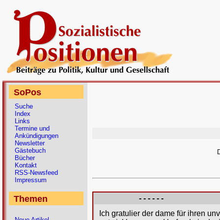
SoPos
Suche
Index
Links
Termine und
Ankündigungen
Newsletter
Gästebuch
D
Bücher
Kontakt
RSS-Newsfeed
Impressum
Themen
- - - - - -
Ich gratulier der dame für ihren u
Neue Artikel