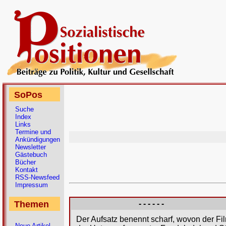
SoPos
Suche
Index
Links
Termine und
Ankündigungen
Newsletter
Gästebuch
Bücher
Kontakt
RSS-Newsfeed
Impressum
Themen
- - - - - -
Der Aufsatz benennt scharf, wovon der Fil
Neue Artikel