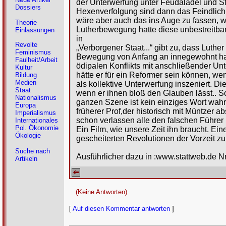
der Unterwerfung unter Feudaladel und Stad
Dossiers
Hexenverfolgung sind dann das Feindlich
wäre aber auch das ins Auge zu fassen, wov
Theorie
Lutherbewegung hatte diese unbestreitbar
Einlassungen
in
Revolte
„Verborgener Staat...“ gibt zu, dass Luthe
Feminismus
Bewegung von Anfang an innegewohnt haben
Faulheit/Arbeit
ödipalen Konflikts mit anschließender U
Kultur
hätte er für ein Reformer sein können, we
Bildung
Medien
als kollektive Unterwerfung inszeniert. Di
Staat
wenn er ihnen bloß den Glauben lässt.. So
Nationalismus
ganzen Szene ist kein einziges Wort wahr
Europa
früherer Prof,der historisch mit Müntzer a
Imperialismus
schon verlassen alle den falschen Führer
Internationales
Pol. Ökonomie
Ein Film, wie unsere Zeit ihn braucht. Ein
Ökologie
gescheiterten Revolutionen der Vorzeit zu
Suche nach
Ausführlicher dazu in :www.stattweb.de Nr
Artikeln
(Keine Antworten)
[
Auf diesen Kommentar antworten
]