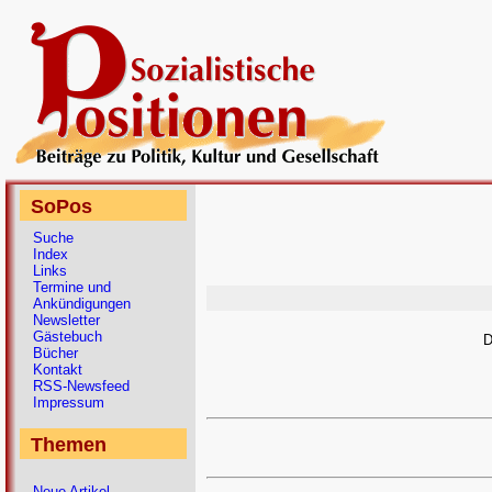
SoPos
Suche
Index
Links
Termine und
Ankündigungen
Newsletter
Gästebuch
D
Bücher
Kontakt
RSS-Newsfeed
Impressum
Themen
Neue Artikel