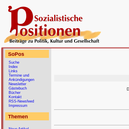
SoPos
Suche
Index
Links
Termine und
Ankündigungen
Newsletter
Gästebuch
D
Bücher
Kontakt
RSS-Newsfeed
Impressum
Themen
Neue Artikel