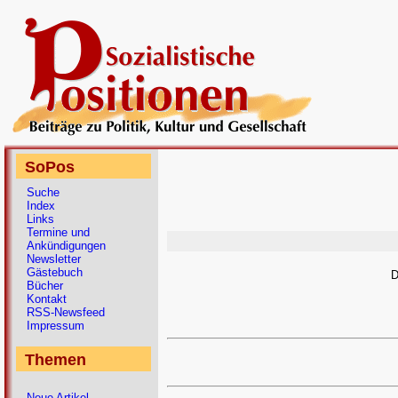
SoPos
Suche
Index
Links
Termine und
Ankündigungen
Newsletter
Gästebuch
D
Bücher
Kontakt
RSS-Newsfeed
Impressum
Themen
Neue Artikel