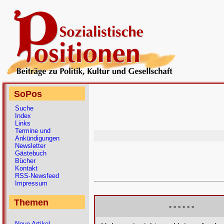
SoPos
Suche
Index
Links
Termine und
Ankündigungen
Newsletter
Gästebuch
Bücher
Kontakt
RSS-Newsfeed
Impressum
Themen
- - - - - -
Neue Artikel