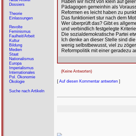
Haben wir nicht von klein auf gel
Dossiers
Pädagogen gemeinhin als Vorausset
Reformen es leicht haben zu punkt
Theorie
Das funktioniert stur nach dem Mot
Einlassungen
Wer überprüft das? Gibt es allgem
Revolte
und verbindlich festgelegte Kriteri
Feminismus
Die sozialdemokratische Partei et
Faulheit/Arbeit
Ich denke an dieser Stelle sind die 
Kultur
wenig selbstbewusst, viel zu zöger
Bildung
Medien
Reformpolitik mit einer geradezu
Staat
Nationalismus
Europa
Imperialismus
(Keine Antworten)
Internationales
Pol. Ökonomie
[
Auf diesen Kommentar antworten
]
Ökologie
Suche nach Artikeln