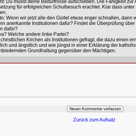
ernt: Du musst deine Bedürfnisse aufschieben. Die Fähigkeit zu
zung für erfolgreichen Schulbesuch erachtet. Klar dass unter
en.
to: Wenn wir jetzt alle den Gürtel etwas enger schnallen, dann w
ein anerkannte Institutionen dafür? Findet die Überprüfung übe
en dafür?
wa? Welche andere linke Partei?
christlichen Kirchen als Institutionen gefragt, die dazu einen ern
lich und ängstlich und wie jüngst in einer Erklärung der katho
 anbiedernden Grundhaltung gegenüber den Mächtigen.
Zurück zum Aufsatz