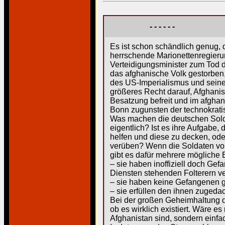
- - - - - -
Es ist schon schändlich genug, 
herrschende Marionettenregier
Verteidigungsminister zum Tod d
das afghanische Volk gestorben, 
des US-Imperialismus und seine
größeres Recht darauf, Afghanis
Besatzung befreit und im afgha
Bonn zugunsten der technokrat
Was machen die deutschen Solda
eigentlich? Ist es ihre Aufgab
helfen und diese zu decken, od
verüben? Wenn die Soldaten vom
gibt es dafür mehrere mögliche 
– sie haben inoffiziell doch Ge
Diensten stehenden Folterern 
– sie haben keine Gefangenen g
– sie erfüllen den ihnen zugeda
Bei der großen Geheimhaltung di
ob es wirklich existiert. Wäre 
Afghanistan sind, sondern einf