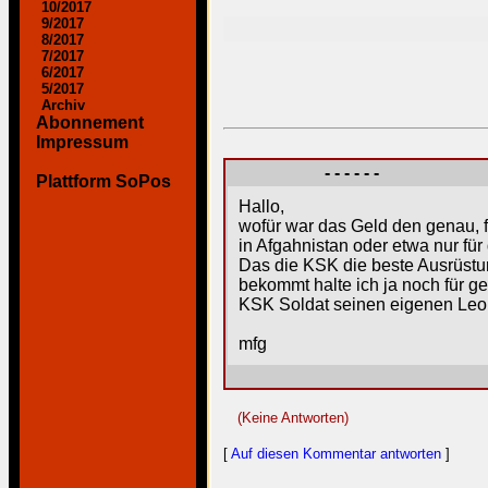
10/2017
9/2017
8/2017
7/2017
6/2017
5/2017
Archiv
Abonnement
Impressum
- - - - - -
Plattform SoPos
Hallo,
wofür war das Geld den genau, f
in Afgahnistan oder etwa nur fü
Das die KSK die beste Ausrüstun
bekommt halte ich ja noch für g
KSK Soldat seinen eigenen Leo
mfg
(Keine Antworten)
[
Auf diesen Kommentar antworten
]