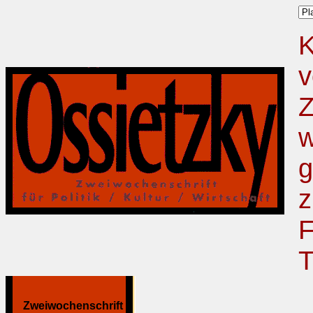
K
v
Z
w
g
z
F
T
Zweiwochenschrift