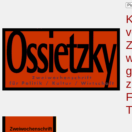
K
v
Z
w
g
z
F
T
Zweiwochenschrift