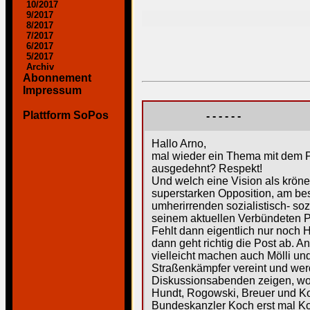
10/2017
9/2017
8/2017
7/2017
6/2017
5/2017
Archiv
Abonnement
Impressum
Plattform SoPos
- - - - - -
Hallo Arno,
mal wieder ein Thema mit dem Po
ausgedehnt? Respekt!
Und welch eine Vision als krön
superstarken Opposition, am be
umherirrenden sozialistisch- s
seinem aktuellen Verbündeten Pet
Fehlt dann eigentlich nur noch
dann geht richtig die Post ab. An
vielleicht machen auch Mölli un
Straßenkämpfer vereint und werd
Diskussionsabenden zeigen, wo 
Hundt, Rogowski, Breuer und Kon
Bundeskanzler Koch erst mal Kon