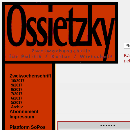
Ka
geb
Zweiwochenschrift
10/2017
9/2017
8/2017
7/2017
6/2017
5/2017
Archiv
Abonnement
Impressum
- - - - - -
Plattform SoPos