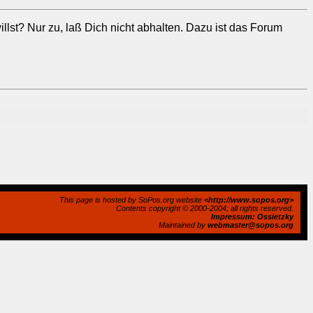
illst? Nur zu, laß Dich nicht abhalten. Dazu ist das Forum
This page is hosted by SoPos.org website
<http://www.sopos.org>
Contents copyright © 2000-2004; all rights reserved.
Impressum: Ossietzky
Maintained by
webmaster@sopos.org