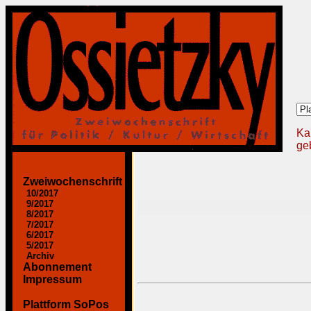
Ka
geb
Zweiwochenschrift
10/2017
9/2017
8/2017
7/2017
6/2017
5/2017
Archiv
Abonnement
Impressum
Plattform SoPos