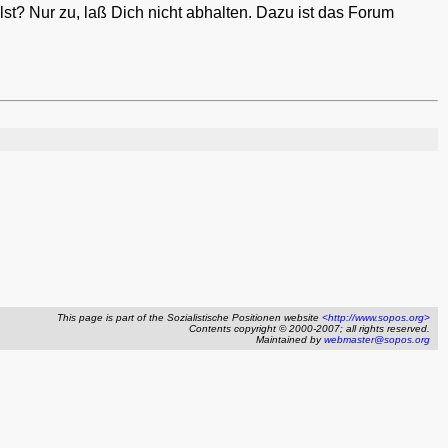
lst? Nur zu, laß Dich nicht abhalten. Dazu ist das Forum
This page is part of the Sozialistische Positionen website
<http://www.sopos.org>
Contents copyright © 2000-2007; all rights reserved.
Maintained by
webmaster@sopos.org