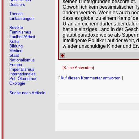
seinen Hintergründen beschreibt.
Dossiers
Obwohl ich kein pessimistischer Ty
ändern werden. Wenn es auch noch 
Theorie
dass es global zu einem Kampf der 
Einlassungen
Uran anreichern dürfen,aber dafür
Revolte
hat als einziges Land in der Gesc
Feminismus
glaubt paradoxerweise als Superma
Faulheit/Arbeit
intelligente Politiker auf der Welt
Kultur
wieder unschuldige Kinder und Er
Bildung
Medien
Staat
Nationalismus
Europa
(Keine Antworten)
Imperialismus
Internationales
[
Auf diesen Kommentar antworten
]
Pol. Ökonomie
Ökologie
Suche nach Artikeln