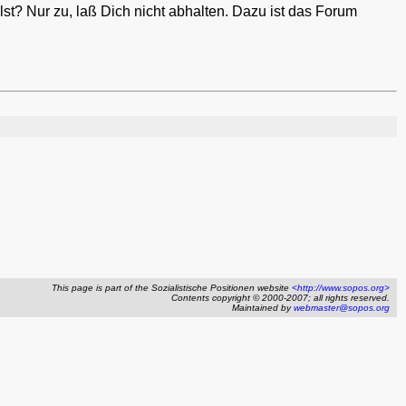
lst? Nur zu, laß Dich nicht abhalten. Dazu ist das Forum
This page is part of the Sozialistische Positionen website
<http://www.sopos.org>
Contents copyright © 2000-2007; all rights reserved.
Maintained by
webmaster@sopos.org