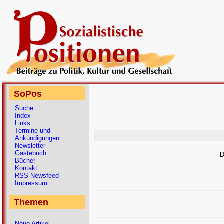
SoPos
Suche
Index
Links
Termine und
Ankündigungen
Newsletter
Gästebuch
D
Bücher
Kontakt
RSS-Newsfeed
Impressum
Themen
Neue Artikel