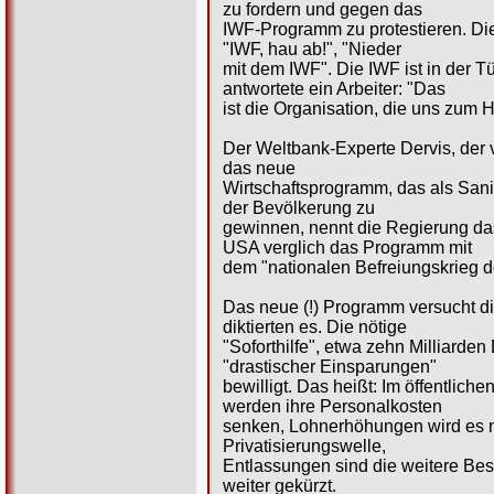
zu fordern und gegen das
IWF-Programm zu protestieren. Die
"IWF, hau ab!", "Nieder
mit dem IWF". Die IWF ist in der Tür
antwortete ein Arbeiter: "Das
ist die Organisation, die uns zum 
Der Weltbank-Experte Dervis, der v
das neue
Wirtschaftsprogramm, das als Sani
der Bevölkerung zu
gewinnen, nennt die Regierung da
USA verglich das Programm mit
dem "nationalen Befreiungskrieg de
Das neue (!) Programm versucht di
diktierten es. Die nötige
"Soforthilfe", etwa zehn Milliarde
"drastischer Einsparungen"
bewilligt. Das heißt: Im öffentlic
werden ihre Personalkosten
senken, Lohnerhöhungen wird es ni
Privatisierungswelle,
Entlassungen sind die weitere Be
weiter gekürzt.