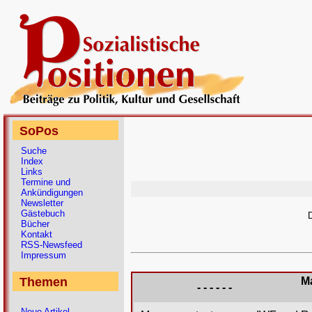
SoPos
Suche
Index
Links
Termine und
Ankündigungen
Newsletter
Gästebuch
D
Bücher
Kontakt
RSS-Newsfeed
Impressum
Themen
M
- - - - - -
Neue Artikel