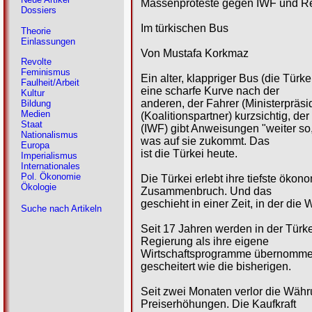
Massenproteste gegen IWF und R
Dossiers
Im türkischen Bus
Theorie
Einlassungen
Von Mustafa Korkmaz
Revolte
Feminismus
Ein alter, klappriger Bus (die Türk
Faulheit/Arbeit
eine scharfe Kurve nach der
Kultur
anderen, der Fahrer (Ministerpräsi
Bildung
Medien
(Koalitionspartner) kurzsichtig, der
Staat
(IWF) gibt Anweisungen "weiter so
Nationalismus
was auf sie zukommt. Das
Europa
ist die Türkei heute.
Imperialismus
Internationales
Pol. Ökonomie
Die Türkei erlebt ihre tiefste ökon
Ökologie
Zusammenbruch. Und das
geschieht in einer Zeit, in der die 
Suche nach Artikeln
Seit 17 Jahren werden in der Türk
Regierung als ihre eigene
Wirtschaftsprogramme übernommen
gescheitert wie die bisherigen.
Seit zwei Monaten verlor die Währ
Preiserhöhungen. Die Kaufkraft