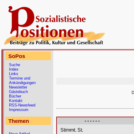
SoPos
Suche
Index
Links
Termine und
Ankündigungen
Newsletter
Gästebuch
D
Bücher
Kontakt
RSS-Newsfeed
Impressum
Themen
- - - - - -
Stimmt. St.
Neue Artikel