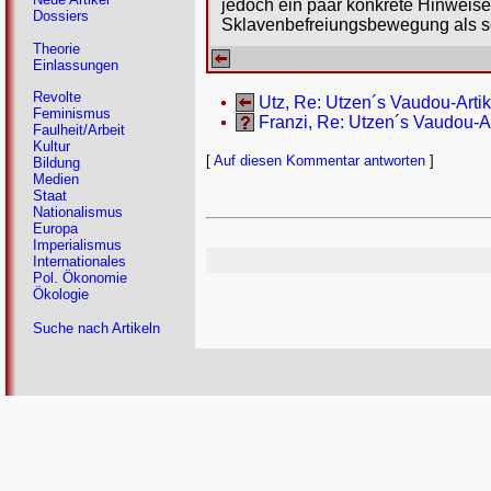
jedoch ein paar konkrete Hinweise
Dossiers
Sklavenbefreiungsbewegung als s
Theorie
Einlassungen
Revolte
Utz, Re: Utzen´s Vaudou-Artike
Feminismus
Franzi, Re: Utzen´s Vaudou-Ar
Faulheit/Arbeit
Kultur
[
Auf diesen Kommentar antworten
]
Bildung
Medien
Staat
Nationalismus
Europa
Imperialismus
Internationales
Pol. Ökonomie
Ökologie
Suche nach Artikeln