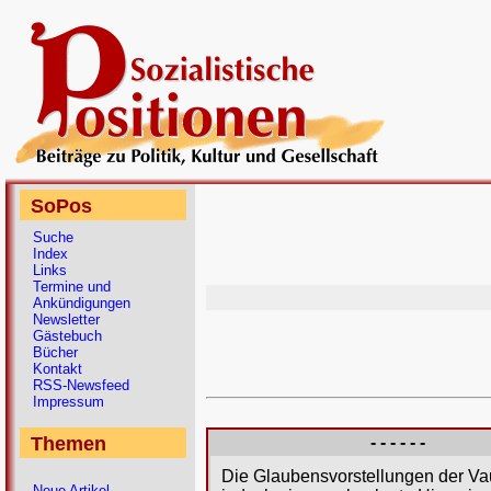
SoPos
Suche
Index
Links
Termine und
Ankündigungen
Newsletter
Gästebuch
Bücher
Kontakt
RSS-Newsfeed
Impressum
Themen
- - - - - -
Die Glaubensvorstellungen der Vau
Neue Artikel