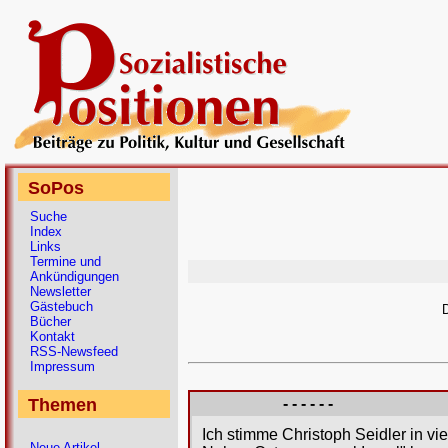
SoPos
Suche
Index
Links
Termine und
Ankündigungen
Newsletter
Gästebuch
D
Bücher
Kontakt
RSS-Newsfeed
Impressum
Themen
- - - - - -
Ich stimme Christoph Seidler in vie
Neue Artikel