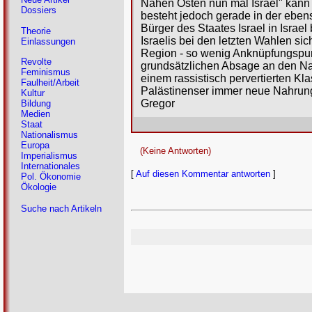
Nahen Osten nun mal Israel" kann i
Dossiers
besteht jedoch gerade in der eben
Bürger des Staates Israel in Isra
Theorie
Israelis bei den letzten Wahlen si
Einlassungen
Region - so wenig Anknüpfungspun
Revolte
grundsätzlichen Absage an den Nat
Feminismus
einem rassistisch pervertierten Kl
Faulheit/Arbeit
Palästinenser immer neue Nahrun
Kultur
Gregor
Bildung
Medien
Staat
Nationalismus
Europa
(Keine Antworten)
Imperialismus
Internationales
[
Auf diesen Kommentar antworten
]
Pol. Ökonomie
Ökologie
Suche nach Artikeln