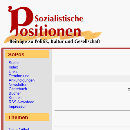
SoPos
Suche
Index
Links
Termine und
Ankündigungen
Newsletter
Gästebuch
D
Bücher
Kontakt
RSS-Newsfeed
Impressum
Themen
Neue Artikel