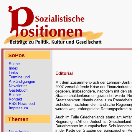
SoPos
Suche
Index
Links
Editorial
Termine und
Ankündigungen
Mit dem Zusammenbruch der Lehman-Bank im
Newsletter
2007 verschärfende Krise der Finanzindustrie
Gästebuch
gegeben, insbesondere, nachdem mit den sta
Bücher
Staatsschuldenkrise umgewandelt wurde. Ne
Kontakt
Staatsbankrott Irlands dabei zum Paradebeispi
RSS-Newsfeed
Schulden, nachdem die irländische Regierun
Impressum
worden war, umfangreiche Rettungspakete auf
Auch im Falle Griechenlands stand am Anfan
Themen
Regierung in Athen. Jedoch ist Griechenlan
Dauerbrenner im europäischen Schuldendram
in der Kette der Staaten der europäischen P
Neue Artikel