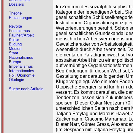
Dossiers
Im Zentrum des sozialphilosophisch
Kategorie der lebendigen Arbeit. Sie
Theorie
gesellschaftliche Schlüsselkategori
Einlassungen
Institutionen, Organisationsprinzipi
Revolte
Wertorientierungen berührt. Schon se
Feminismus
gesellschaftlichen Grundskandal de
Faulheit/Arbeit
menschlichen Arbeitsvermögens un
Kultur
Gewaltcharakter von Arbeitslosigkeit
Bildung
Medien
wesentlich durch Arbeit vermittelt. D
Staat
elementaren Paradigmenwechsel von
Nationalismus
abstrakter Arbeit hin zu einer politi
Europa
auf vernünftige Organisationsforme
Imperialismus
Begründungen für diesen Wechsel, 
Internationales
Pol. Ökonomie
Gestaltung der daraus folgenden Um
Ökologie
Kluge vorgelegt. Wie ein roter Faden
Utopische Energien sind für ihn in d
Suche nach Artikeln
verzerrt. Es kommt darauf an, die da
Tendenzen lassen sich Zukunftspers
speisen. Dieser Oskar Negt zum 70.
unterschiedlichen Seiten nach dem Mö
Tatjana Freytag und Marcus Hawel, An
Zuckermann, Giacomo Marramao, Lo
Dieter Narr, Günter Grass, Alexande
(im Gespräch mit Tatjana Freytag u