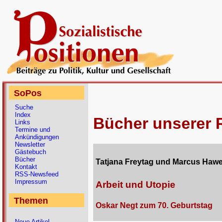
SoPos
Suche
Index
Bücher unserer 
Links
Termine und
Ankündigungen
Newsletter
Gästebuch
Bücher
Tatjana Freytag und Marcus Hawel
Kontakt
RSS-Newsfeed
Impressum
Arbeit und Utopie
Themen
Oskar Negt zum 70. Geburtstag
Neue Artikel