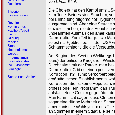
von Elmar Klink
Dossiers
Die Cholera hat den Kampf ums US-P
Theorie
zum Tode. Beides sind Seuchen, von
Einlassungen
bei Einhaltung allgemeiner Hygiene
Revolte
ausgerottet sind. Aber eine Seuche s
Feminismus
einzuschleichen, die des Populismus
Faulheit/Arbeit
ungeahnten Ausmaß den amerikanisch
Kultur
Demokratie. Zum Teil tragen wir Men
Bildung
Medien
selbst maßgeblich bei. In den USA
Staat
Schlammschlacht, die die Verseuchun
Nationalismus
Europa
Am Beginn des Zweiten Weltkriegs b
Imperialismus
tears) der britische Kriegsherr Win
Internationales
Durchhalten mit der Parole, man be
Pol. Ökonomie
Ökologie
Demokratie). Gibt es einen positiv
Korruption ist? Trump verkörpert beid
Suche nach Artikeln
großstädtischen Establishments, wo
Korruption. Sie ist keine Populistin,
professionell ein Programm, das T
aufstachelnde Gesten gegenüber den
Man kann nicht sagen, dass Clinton 
sogar eine dünne Mehrheit an Stimme
amerikanische Wahlsystem des The w
an Stimmen in einem Staat alle sein