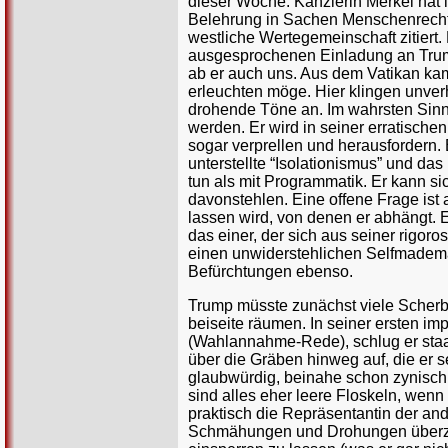
dieser Woche. Kanzlerin Merkel hat 
Belehrung in Sachen Menschenrechte
westliche Wertegemeinschaft zitiert
ausgesprochenen Einladung an Tru
ab er auch uns. Aus dem Vatikan kam
erleuchten möge. Hier klingen unver
drohende Töne an. Im wahrsten Sinn
werden. Er wird in seiner erratischen
sogar verprellen und herausfordern. 
unterstellte “Isolationismus” und d
tun als mit Programmatik. Er kann s
davonstehlen. Eine offene Frage ist
lassen wird, von denen er abhängt. 
das einer, der sich aus seiner rigor
einen unwiderstehlichen Selfmademan
Befürchtungen ebenso.
Trump müsste zunächst viele Scherbe
beiseite räumen. In seiner ersten im
(Wahlannahme-Rede), schlug er staa
über die Gräben hinweg auf, die er s
glaubwürdig, beinahe schon zynisch. 
sind alles eher leere Floskeln, wenn
praktisch die Repräsentantin der and
Schmähungen und Drohungen überzoge