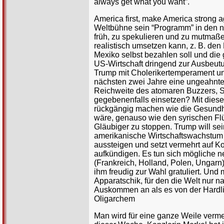
always get what you want”.
America first, make America strong a
Weltbühne sein “Programm” in den n
früh, zu spekulieren und zu mutmaß
realistisch umsetzen kann, z. B. de
Mexiko selbst bezahlen soll und die
US-Wirtschaft dringend zur Ausbeutu
Trump mit Cholerikertemperament un
nächsten zwei Jahre eine ungeahnte i
Reichweite des atomaren Buzzers, Se
gegebenenfalls einsetzen? Mit diese
rückgängig machen wie die Gesundhe
wäre, genauso wie den syrischen Fl
Gläubiger zu stoppen. Trump will se
amerikanische Wirtschaftswachstum 
aussteigen und setzt vermehrt auf K
aufkündigen. Es tun sich mögliche n
(Frankreich, Holland, Polen, Ungarn)
ihm freudig zur Wahl gratuliert. Und
Apparatschik, für den die Welt nur n
Auskommen an als es von der Hardline
Oligarchem
Man wird für eine ganze Weile verme