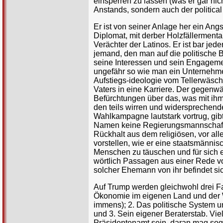
einsperren zu lassen (was er gar nic
Anstands, sondern auch der political
Er ist von seiner Anlage her ein Ang
Diplomat, mit derber Holzfällermenta
Verächter der Latinos. Er ist bar j
jemand, den man auf die politische 
seine Interessen und sein Engagement
ungefähr so wie man ein Unternehmen 
Aufstiegs-ideologie vom Tellerwäscher
Vaters in eine Karriere. Der gegenwä
Befürchtungen über das, was mit ih
den teils wirren und widersprechend
Wahlkampagne lautstark vortrug, gib
Namen keine Regierungsmannschaft. 
Rückhalt aus dem religiösen, vor al
vorstellen, wie er eine staatsmännis
Menschen zu täuschen und für sich
wörtlich Passagen aus einer Rede vo
solcher Ehemann von ihr befindet sic
Auf Trump werden gleichwohl drei Fa
Ökonomie im eigenen Land und der 
immens); 2. Das politische System un
und 3. Sein eigener Beraterstab. Vi
Präsidentenamt sein, daran mag soga