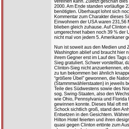
vereinen kann. Zuletzt geschah die
2000. Am Ende standen vorläufige 22
benötigten. Überhaupt lohnt sich noc
Kommentar zum Charakter dieses Sie
Einwohnern der USA waren 231,56 Mio
blieben gleich zuhause. Auf Clinton 
umgerechnet haben noch 39 % der US
nicht mal von jedem 5. Amerikaner g
Nun ist soweit aus den Medien und Z
Washington ablief und braucht hier n
ihrem Gegner erst im Lauf des Tags
Sieg gratuliert. Schwer vorstellbar,
Clinton-Sieg nicht anzuerkennen, eb
zu tun bekommen bei ähnlich knappe
“größere Übel” gewonnen, die Nation 
(Stammmwählerstaaten) in jeweils b
Teile des Südwestens sowie des Nor
sog. Swing-Staaten, also den Wechs
wie Ohio, Pennsylvania und Florida 
gewinnen konnte. Dieses Mal oft mit
Schock sichtlich groß, stand den An
Entsetzen in den Gesichtern. Währen
Hilton Hotel feierten und ihren desi
quasi gegen Clinton ertönte zum Aus